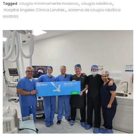
Tagged
cirugía mínimamente invasiva
,
cirugía robótica
,
Hospital Angeles Clínica Londres
,
sistema de cirugía robótica
asistida