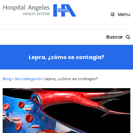
Skip
To
Menu
Content
Nuestra comunidad
Buscar
Lepra, ¿cómo se contagia?
Blog
»
Sin categoría
»
Lepra, ¿cómo se contagia?