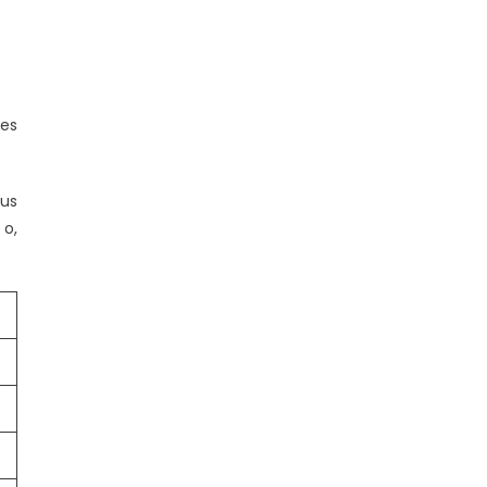
tes
rus
 o,