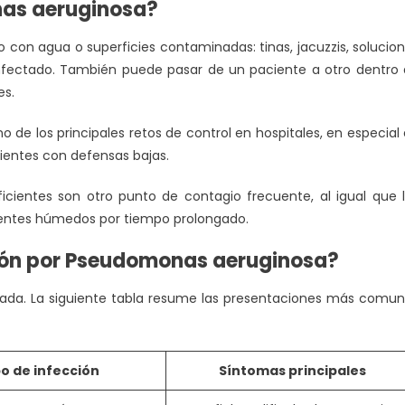
as aeruginosa?
 con agua o superficies contaminadas: tinas, jacuzzis, solucio
nfectado. También puede pasar de un paciente a otro dentro
es.
 de los principales retos de control en hospitales, en especial
ientes con defensas bajas.
uficientes son otro punto de contagio frecuente, al igual que 
ientes húmedos por tiempo prolongado.
ión por Pseudomonas aeruginosa?
tada. La siguiente tabla resume las presentaciones más comu
po de infección
Síntomas principales