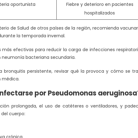
teria oportunista
Fiebre y deterioro en pacientes
hospitalizados
isterio de Salud de otros países de la región, recomienda vacuna
 durante la temporada invernal.
más efectivas para reducir la carga de infecciones respirator
n neumonía bacteriana secundaria.
na bronquitis persistente, revisar qué la provoca y cómo se tr
n médica.
 infectarse por Pseudomonas aeruginosa
zación prolongada, el uso de catéteres o ventiladores, y pade
 del cuerpo:
va crónica.