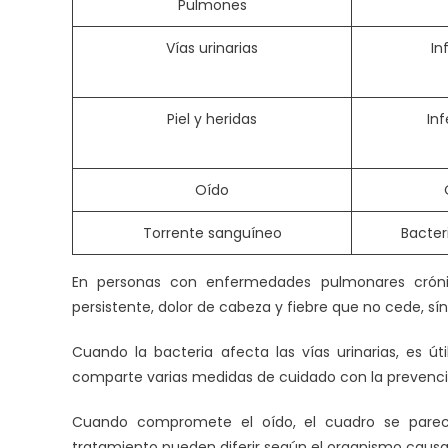
Pulmones
Vías urinarias
In
Piel y heridas
In
Oído
Torrente sanguíneo
Bacter
En personas con enfermedades pulmonares crónic
persistente, dolor de cabeza y fiebre que no cede, 
Cuando la bacteria afecta las vías urinarias, es úti
comparte varias medidas de cuidado con la prevenci
Cuando compromete el oído, el cuadro se parece
tratamiento pueden diferir según el organismo causa