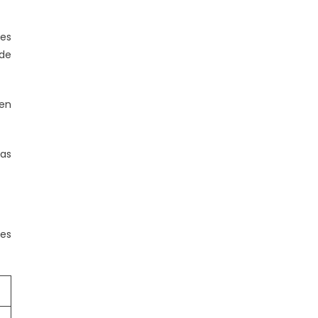
nes
 de
 en
las
nes