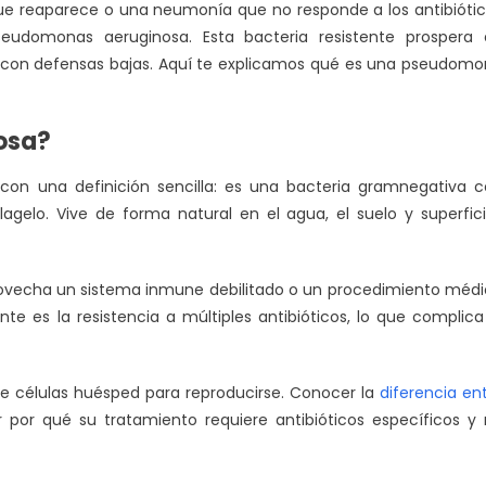
 que reaparece o una neumonía que no responde a los antibióti
eudomonas aeruginosa. Esta bacteria resistente prospera 
con defensas bajas. Aquí te explicamos qué es una pseudom
osa?
n una definición sencilla: es una bacteria gramnegativa 
gelo. Vive de forma natural en el agua, el suelo y superfic
rovecha un sistema inmune debilitado o un procedimiento méd
nte es la resistencia a múltiples antibióticos, lo que complica
de células huésped para reproducirse. Conocer la
diferencia en
por qué su tratamiento requiere antibióticos específicos y