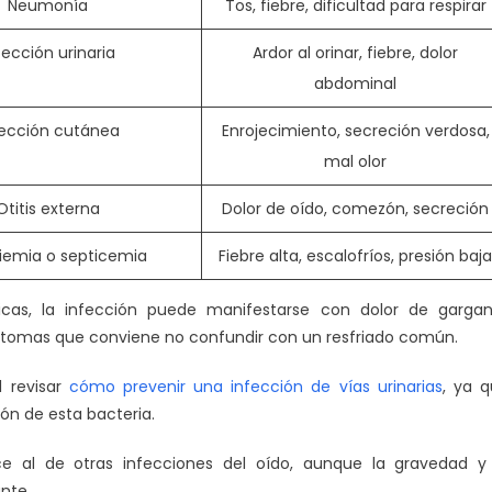
Neumonía
Tos, fiebre, dificultad para respirar
fección urinaria
Ardor al orinar, fiebre, dolor
abdominal
fección cutánea
Enrojecimiento, secreción verdosa,
mal olor
Otitis externa
Dolor de oído, comezón, secreción
iemia o septicemia
Fiebre alta, escalofríos, presión baja
as, la infección puede manifestarse con dolor de gargan
síntomas que conviene no confundir con un resfriado común.
l revisar
cómo prevenir una infección de vías urinarias
, ya 
ón de esta bacteria.
 al de otras infecciones del oído, aunque la gravedad y 
nte.