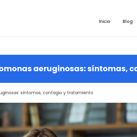
inicio
blog
omonas aeruginosas: síntomas, c
ginosas: síntomas, contagio y tratamiento