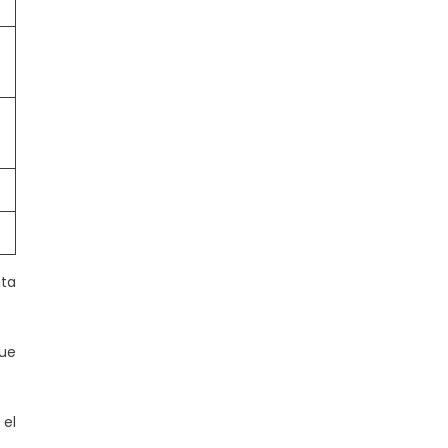
ta
que
el