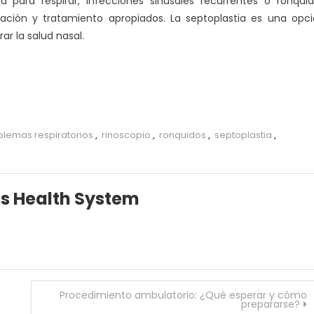
d para respirar, infecciones sinusales recurrentes o ronqui
uación y tratamiento apropiados. La septoplastia es una opc
ar la salud nasal.
blemas respiratorios
,
rinoscopio
,
ronquidos
,
septoplastia
,
es Health System
Procedimiento ambulatorio: ¿Qué esperar y cómo
prepararse?