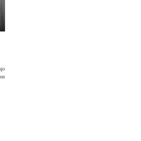
ujo
las