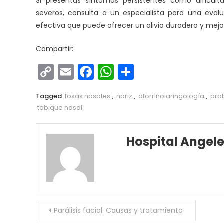
Si presentas síntomas persistentes como dificulta
severos, consulta a un especialista para una eval
efectiva que puede ofrecer un alivio duradero y mejor
Compartir:
Copy
Email
Facebook
WhatsApp
Compartir
Link
Tagged
fosas nasales
,
nariz
,
otorrinolaringología
,
pro
tabique nasal
Hospital Angel
Navegación
Parálisis facial: Causas y tratamiento
de