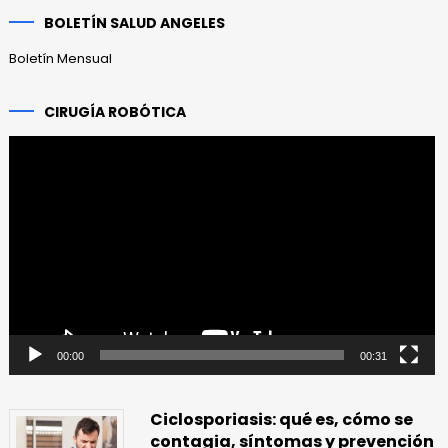
anteriores
BOLETÍN SALUD ANGELES
Boletín Mensual
CIRUGÍA ROBÓTICA
Reproductor
de
vídeo
00:00
00:31
Ciclosporiasis: qué es, cómo se
contagia, síntomas y prevención