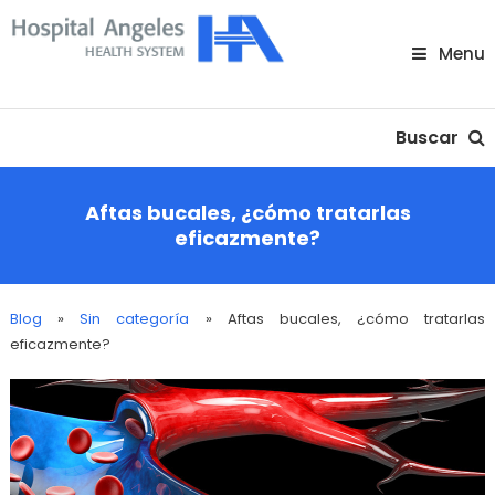
Skip
To
Menu
Content
Nuestra comunidad
Buscar
Aftas bucales, ¿cómo tratarlas
eficazmente?
Blog
»
Sin categoría
»
Aftas bucales, ¿cómo tratarlas
eficazmente?