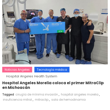
Noticias Angeles
Tecnología médica
Hospital Angeles Health System
Hospital Angeles Morelia coloca el primer MitraClip
en Michoacán
Tagged
cirugía de mínima invasión
,
hospital angeles morelia
,
insuficiencia mitral
,
mitraclip
,
sala de hemodinamia