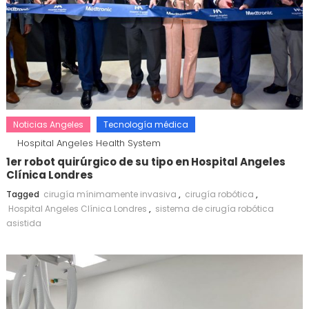
Noticias Angeles
Tecnología médica
Hospital Angeles Health System
1er robot quirúrgico de su tipo en Hospital Angeles
Clínica Londres
Tagged
cirugía mínimamente invasiva
,
cirugía robótica
,
Hospital Angeles Clínica Londres
,
sistema de cirugía robótica
asistida