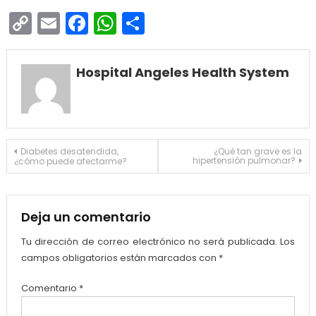
Copy
Email
Facebook
WhatsApp
Compartir
Link
Hospital Angeles Health System
Navegación
Diabetes desatendida,
¿Qué tan grave es la
hipertensión pulmonar?
¿cómo puede afectarme?
de
entradas
Deja un comentario
Tu dirección de correo electrónico no será publicada.
Los
campos obligatorios están marcados con
*
Comentario
*