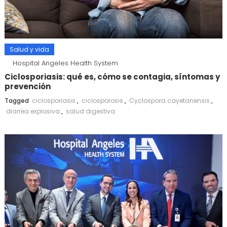
Salud y vida
Hospital Angeles Health System
Ciclosporiasis: qué es, cómo se contagia, síntomas y
prevención
Tagged
ciclosporiasis
,
ciclosporosis
,
Cyclospora cayetanensis
,
diarrea explosiva
,
salud digestiva