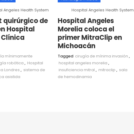
al Angeles Health System
Hospital Angeles Health System
t quirúrgico de
Hospital Angeles
en Hospital
Morelia coloca el
 Clínica
primer MitraClip en
Michoacán
gía mínimamente
Tagged
cirugía de mínima invasión
,
ugía robótica
,
Hospital
hospital angeles morelia
,
ca Londres
,
sistema de
insuficiencia mitral
,
mitraclip
,
sala
ca asistida
de hemodinamia