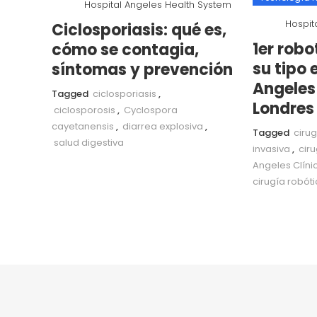
Hospital Angeles Health System
Hospit
Ciclosporiasis: qué es,
1er robo
cómo se contagia,
su tipo 
síntomas y prevención
Angeles
Tagged
ciclosporiasis
,
Londres
ciclosporosis
,
Cyclospora
cayetanensis
,
diarrea explosiva
,
Tagged
ciru
salud digestiva
invasiva
,
cir
Angeles Clíni
cirugía robóti