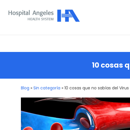
Skip
To
Content
Nuestra comunidad
10 cosas 
Blog
»
Sin categoría
»
10 cosas que no sabías del Vir