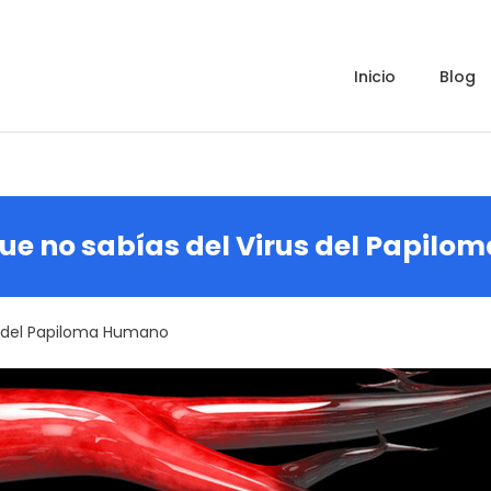
inicio
blog
que no sabías del Virus del Papil
us del Papiloma Humano