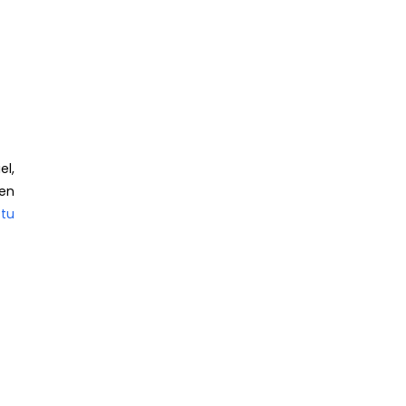
el,
 en
tu