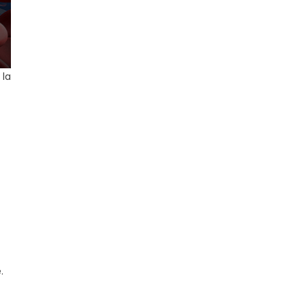
 la
e.