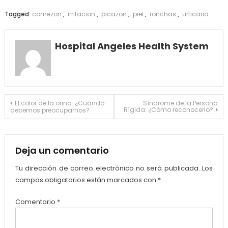
Link
Tagged
comezon
,
irritacion
,
picazon
,
piel
,
ronchas
,
urticaria
Hospital Angeles Health System
Navegación
El color de la orina: ¿Cuándo
Síndrome de la Persona
Rígida: ¿Cómo reconocerlo?
debemos preocuparnos?
de
entradas
Deja un comentario
Tu dirección de correo electrónico no será publicada.
Los
campos obligatorios están marcados con
*
Comentario
*