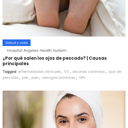
Salud y vida
Hospital Angeles Health System
¿Por qué salen los ojos de pescado? | Causas
principales
Tagged
enfermedades de la piel
,
ITS
,
lesiones cutáneas
,
ojos de
pescado
,
piel
,
pies
,
verrugas plantares
,
VPH