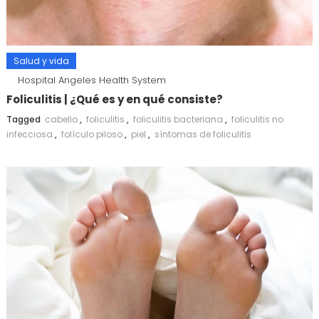
Salud y vida
Hospital Angeles Health System
Foliculitis | ¿Qué es y en qué consiste?
Tagged
cabello
,
foliculitis
,
foliculitis bacteriana
,
foliculitis no
infecciosa
,
folículo piloso
,
piel
,
síntomas de foliculitis