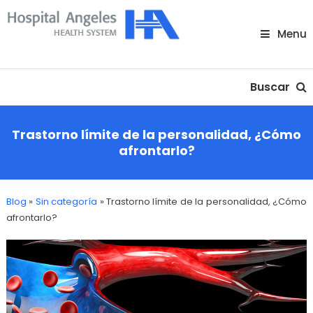
Skip
To
Menu
Content
Nuestra comunidad
Buscar
Trastorno límite de la personalidad, ¿Cómo
afrontarlo?
Blog
»
Sin categoría
»
Trastorno límite de la personalidad, ¿Cómo
afrontarlo?