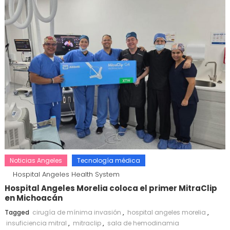
Noticias Angeles
Tecnología médica
Hospital Angeles Health System
Hospital Angeles Morelia coloca el primer MitraClip
en Michoacán
Tagged
cirugía de mínima invasión
,
hospital angeles morelia
,
insuficiencia mitral
,
mitraclip
,
sala de hemodinamia