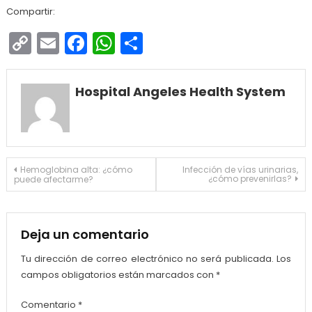
Compartir:
Copy
Email
Facebook
WhatsApp
Compartir
Link
Hospital Angeles Health System
Navegación
Hemoglobina alta: ¿cómo
Infección de vías urinarias,
¿cómo prevenirlas?
puede afectarme?
de
entradas
Deja un comentario
Tu dirección de correo electrónico no será publicada.
Los
campos obligatorios están marcados con
*
Comentario
*