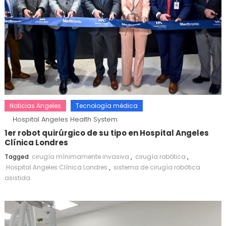
Noticias Angeles
Tecnología médica
Hospital Angeles Health System
1er robot quirúrgico de su tipo en Hospital Angeles
Clínica Londres
Tagged
cirugía mínimamente invasiva
,
cirugía robótica
,
Hospital Angeles Clínica Londres
,
sistema de cirugía robótica
asistida