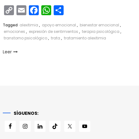
Copy
Email
Facebook
WhatsApp
Compartir
Link
Tagged
alexitimia
,
apoyo emocional
,
bienestar emocional
,
emociones
,
expresión de sentimientos
,
terapia psicológica
,
transtorno psicológico
,
trata
,
tratamiento alexitimia
Leer
SÍGUENOS: