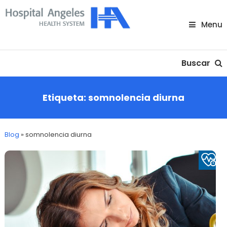
Skip
To
Menu
Content
Nuestra comunidad
Buscar
Etiqueta:
somnolencia diurna
Blog
»
somnolencia diurna