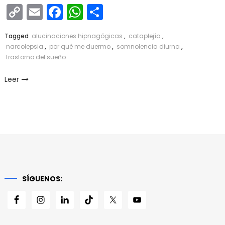
Copy
Email
Facebook
WhatsApp
Compartir
Link
Tagged
alucinaciones hipnagógicas
,
cataplejía
,
narcolepsia
,
por qué me duermo
,
somnolencia diurna
,
trastorno del sueño
Leer
SÍGUENOS: