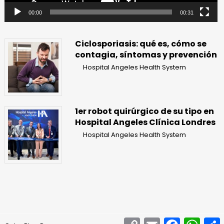
00:00
00:31
Ciclosporiasis: qué es, cómo se
contagia, síntomas y prevención
Hospital Angeles Health System
1er robot quirúrgico de su tipo en
Hospital Angeles Clínica Londres
Hospital Angeles Health System
Copy
Email
Facebook
What