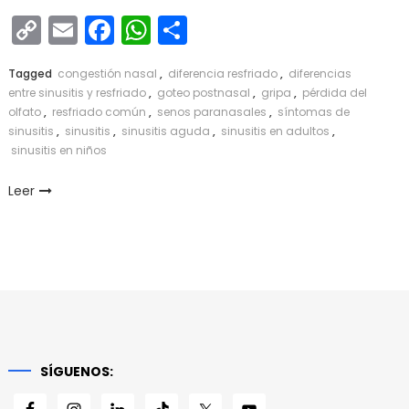
Copy
Email
Facebook
WhatsApp
Compartir
Link
Tagged
congestión nasal
,
diferencia resfriado
,
diferencias
entre sinusitis y resfriado
,
goteo postnasal
,
gripa
,
pérdida del
olfato
,
resfriado común
,
senos paranasales
,
síntomas de
sinusitis
,
sinusitis
,
sinusitis aguda
,
sinusitis en adultos
,
sinusitis en niños
Leer
SÍGUENOS: