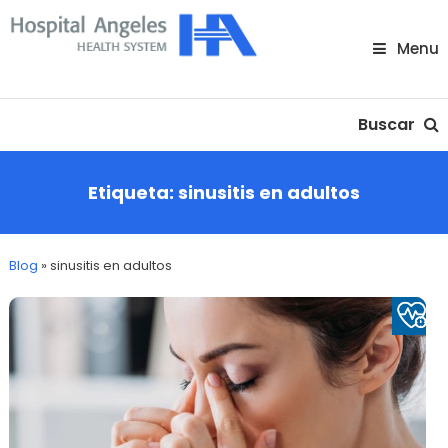
Skip
To
Menu
Content
Nuestra comunidad
Buscar
Etiqueta:
sinusitis en adultos
Blog
»
sinusitis en adultos