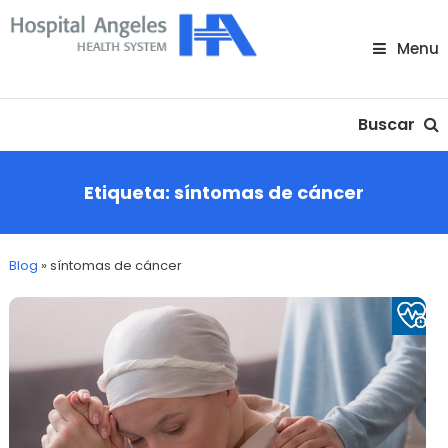
Skip
To
Menu
Content
Nuestra comunidad
Buscar
Etiqueta:
síntomas de cáncer
Blog
»
síntomas de cáncer