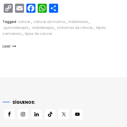
Copy
Email
Facebook
WhatsApp
Compartir
Link
Tagged
cancer
,
cáncer de mama
,
metástasis
,
quimioterapia
,
radioterapia
,
síntomas de cáncer
,
tejido
canceroso
,
tipos de cancer
Leer
SÍGUENOS: