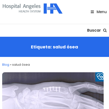
Skip
To
Menu
Content
Nuestra comunidad
Buscar
Etiqueta:
salud ósea
Blog
»
salud ósea