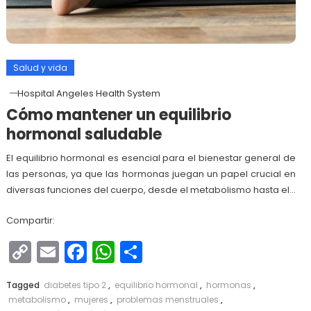
Salud y vida
Hospital Angeles Health System
Cómo mantener un equilibrio
hormonal saludable
El equilibrio hormonal es esencial para el bienestar general de
las personas, ya que las hormonas juegan un papel crucial en
diversas funciones del cuerpo, desde el metabolismo hasta el…
Compartir:
Copy
Email
Facebook
WhatsApp
Compartir
Link
Tagged
diabetes tipo 2
,
equilibrio hormonal
,
hormonas
,
metabolismo
,
mujeres
,
problemas menstruales
,