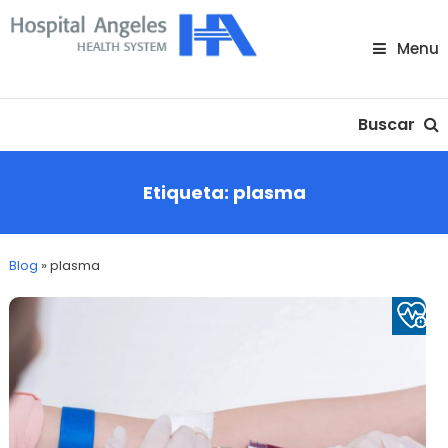
Skip
To
Menu
Content
Nuestra comunidad
Buscar
Etiqueta:
plasma
Blog
»
plasma