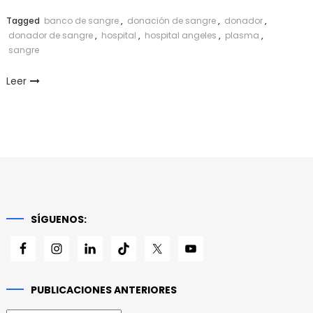
Link
Tagged
banco de sangre
,
donación de sangre
,
donador
,
donador de sangre
,
hospital
,
hospital angeles
,
plasma
,
sangre
Leer
SÍGUENOS:
PUBLICACIONES ANTERIORES