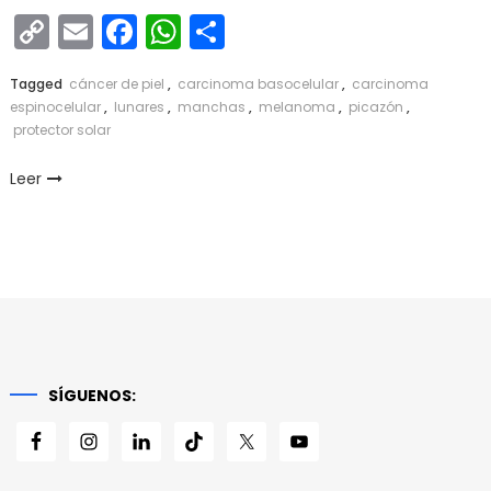
Copy
Email
Facebook
WhatsApp
Compartir
Link
Tagged
cáncer de piel
,
carcinoma basocelular
,
carcinoma
espinocelular
,
lunares
,
manchas
,
melanoma
,
picazón
,
protector solar
Leer
SÍGUENOS: