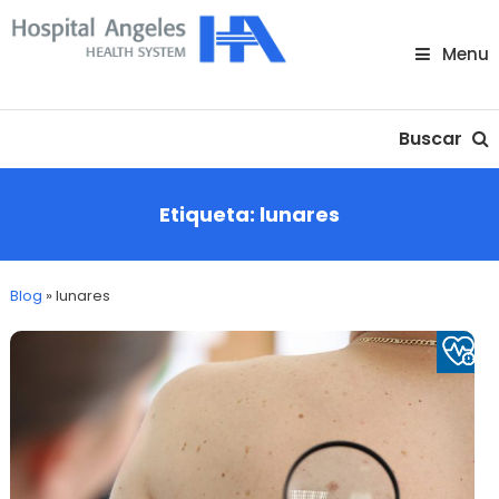
Skip
To
Menu
Content
Nuestra comunidad
Buscar
Etiqueta:
lunares
Blog
»
lunares