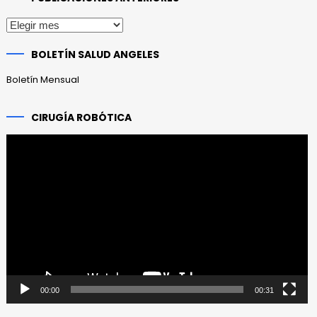
Publicaciones
anteriores
BOLETÍN SALUD ANGELES
Boletín Mensual
CIRUGÍA ROBÓTICA
Reproductor
de
vídeo
00:00
00:31