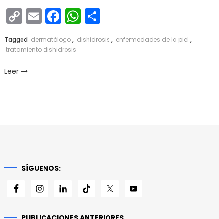
Copy
Email
Facebook
WhatsApp
Compartir
Link
Tagged
dermatólogo
,
dishidrosis
,
enfermedades de la piel
,
tratamiento dishidrosis
Leer
SÍGUENOS:
PUBLICACIONES ANTERIORES