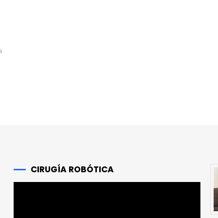
r
e
CIRUGÍA ROBÓTICA
Reproductor
de
vídeo