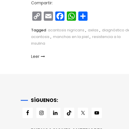
Compartir:
Copy
Email
Facebook
WhatsApp
Comparti
Link
Tagged
acantosis nigricans
,
axilas
,
diagnóstico d
acantosis
,
manchas en la piel
,
resistencia a la
insulina
Leer
SÍGUENOS: