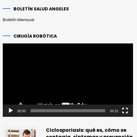
anteriores
BOLETÍN SALUD ANGELES
Boletín Mensual
CIRUGÍA ROBÓTICA
Reproductor
de
vídeo
00:00
00:31
Ciclosporiasis: qué es, cómo se
contagia, síntomas y prevención