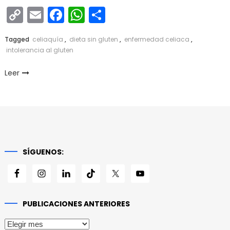
Copy
Email
Facebook
WhatsApp
Compartir
Link
Tagged
celiaquía
,
dieta sin gluten
,
enfermedad celiaca
,
intolerancia al gluten
Leer
SÍGUENOS:
PUBLICACIONES ANTERIORES
Publicaciones