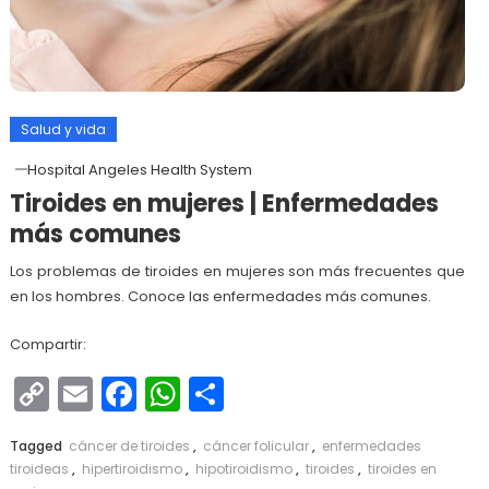
Salud y vida
Hospital Angeles Health System
Tiroides en mujeres | Enfermedades
más comunes
Los problemas de tiroides en mujeres son más frecuentes que
en los hombres. Conoce las enfermedades más comunes.
Compartir:
Copy
Email
Facebook
WhatsApp
Compartir
Link
Tagged
cáncer de tiroides
,
cáncer folicular
,
enfermedades
tiroideas
,
hipertiroidismo
,
hipotiroidismo
,
tiroides
,
tiroides en