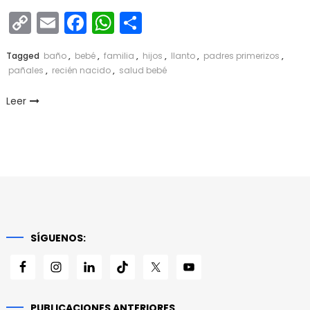
Copy
Email
Facebook
WhatsApp
Compartir
Link
Tagged
baño
,
bebé
,
familia
,
hijos
,
llanto
,
padres primerizos
,
pañales
,
recién nacido
,
salud bebé
Leer
SÍGUENOS:
PUBLICACIONES ANTERIORES