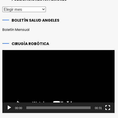
Publicaciones
anteriores
BOLETÍN SALUD ANGELES
Boletín Mensual
CIRUGÍA ROBÓTICA
Reproductor
de
vídeo
00:00
00:31