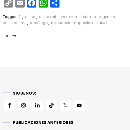
Copy
Email
Facebook
WhatsApp
Compartir
Link
Tagged
AI
,
aisha
,
aisha mri
,
check-up
,
futuro
,
inteligencia
artificial
,
mri
,
radiólogo
,
resonancia magnética
,
salud
Leer
SÍGUENOS:
PUBLICACIONES ANTERIORES