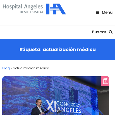
Skip
To
Menu
Content
Nuestra comunidad
Buscar
Etiqueta:
actualización médica
Blog
»
actualización médica