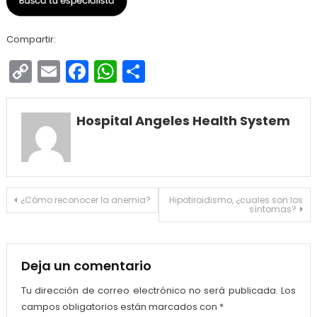
Compartir:
Copy
Email
Facebook
WhatsApp
Compartir
Link
Hospital Angeles Health System
Navegación
¿Cómo reconocer la anemia?
Hipotiroidismo, ¿cuales son los
síntomas?
de
entradas
Deja un comentario
Tu dirección de correo electrónico no será publicada.
Los
campos obligatorios están marcados con
*