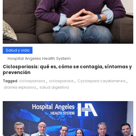
Salud y vida
Hospital Angeles Health System
Ciclosporiasis: qué es, cómo se contagia, síntomas y
prevención
Tagged
ciclosporiasis
,
ciclosporosis
,
Cyclospora cayetanensis
,
diarrea explosiva
,
salud digestiva