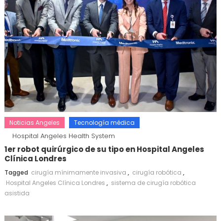
Noticias Angeles
Tecnología médica
Hospital Angeles Health System
1er robot quirúrgico de su tipo en Hospital Angeles
Clínica Londres
Tagged
cirugía mínimamente invasiva
,
cirugía robótica
,
Hospital Angeles Clínica Londres
,
sistema de cirugía robótica
asistida