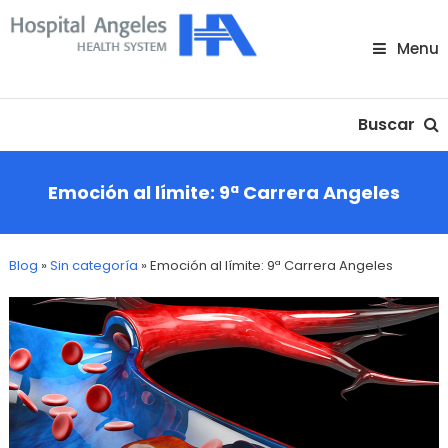
Skip
To
Menu
Content
Nuestra comunidad
Buscar
Emoción al límite: 9ª Carrera Angeles
Blog
»
Sin categoría
»
Emoción al límite: 9ª Carrera Angeles