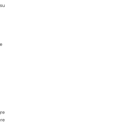
 su
 e
gre
ere