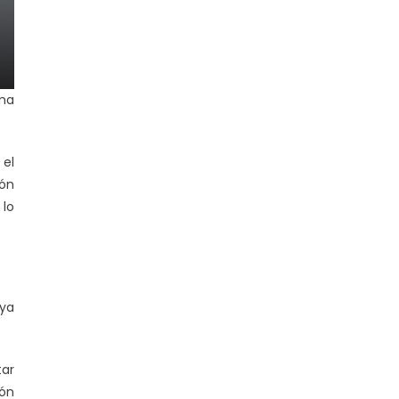
ema
 el
ión
 lo
 ya
ar
ión