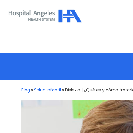
Skip
To
Content
Nuestra comunidad
Blog
»
Salud infantil
»
Dislexia | ¿Qué es y cómo tratar