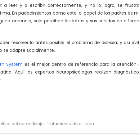
a leer y a escribir correctamente, y no lo logra, se frustr
tima. En padecimientos como este, el papel de los padres es 
una carencia, solo perciben las letras y sus sonidos de difere
er resolver lo antes posible el problema de dislexia, y así evi
no se adapte socialmente.
lth System
es el mejor centro de referencia para la atención
ina. Aquí los expertos Neuropsicólogos realizan diagnóstic
a.
cífico del aprendizaje
,
tratamiento de dislexia