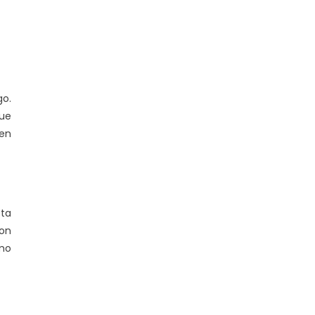
go.
que
 en
sta
on
imo