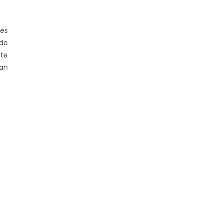
es
odo
ete
ean