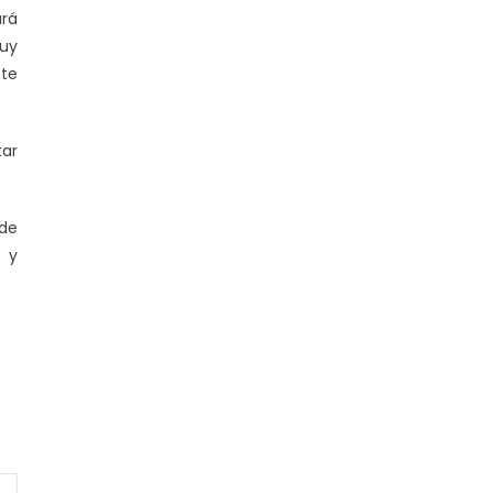
ará
muy
nte
tar
 de
o y