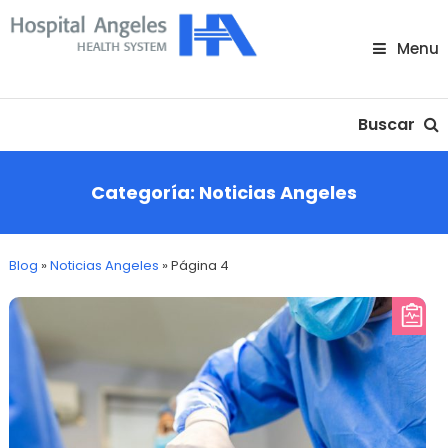
Skip
To
Menu
Content
Nuestra comunidad
Buscar
Categoría:
Noticias Angeles
Blog
»
Noticias Angeles
»
Página 4