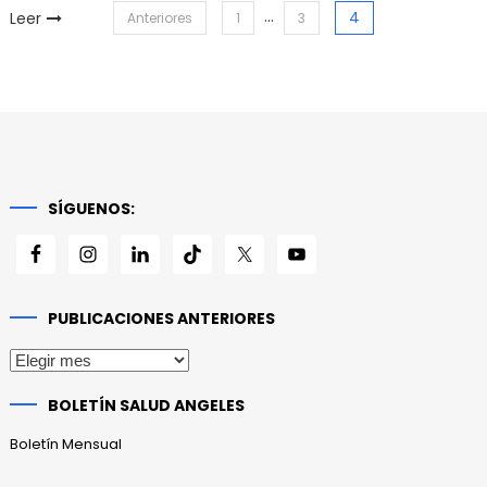
Paginación
…
4
Leer
Anteriores
1
3
de
entradas
SÍGUENOS:
PUBLICACIONES ANTERIORES
Publicaciones
anteriores
BOLETÍN SALUD ANGELES
Boletín Mensual