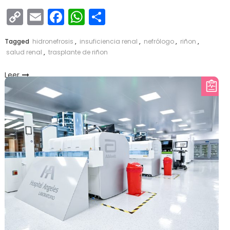
Copy
Email
Facebook
WhatsApp
Compartir
Link
Tagged
hidronefrosis
,
insuficiencia renal
,
nefrólogo
,
riñon
,
salud renal
,
trasplante de riñon
Leer