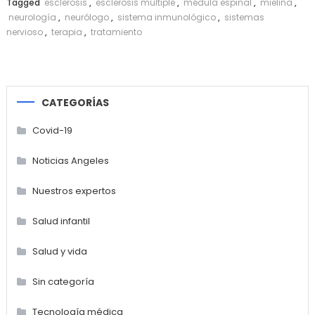
Tagged
esclerosis
,
esclerosis múltiple
,
médula espinal
,
mielina
,
neurología
,
neurólogo
,
sistema inmunológico
,
sistemas
nervioso
,
terapia
,
tratamiento
CATEGORÍAS
Covid-19
Noticias Angeles
Nuestros expertos
Salud infantil
Salud y vida
Sin categoría
Tecnología médica