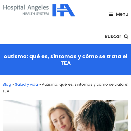
Skip
To
Menu
Content
Nuestra comunidad
Buscar
Autismo: qué es, síntomas y cómo se trata el
TEA
Blog
»
Salud y vida
»
Autismo: qué es, síntomas y cómo se trata el
TEA