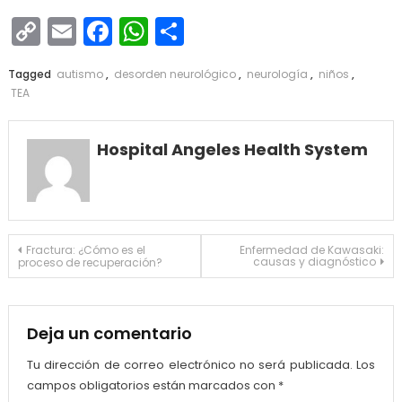
Copy
Email
Facebook
WhatsApp
Compartir
Link
Tagged
autismo
,
desorden neurológico
,
neurología
,
niños
,
TEA
Hospital Angeles Health System
Navegación
Fractura: ¿Cómo es el
Enfermedad de Kawasaki:
causas y diagnóstico
proceso de recuperación?
de
entradas
Deja un comentario
Tu dirección de correo electrónico no será publicada.
Los
campos obligatorios están marcados con
*