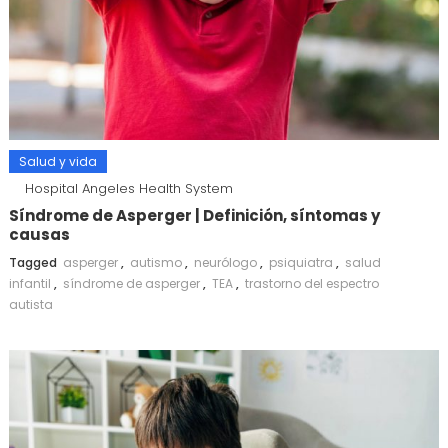
Salud y vida
Hospital Angeles Health System
Síndrome de Asperger | Definición, síntomas y
causas
Tagged
asperger
,
autismo
,
neurólogo
,
psiquiatra
,
salud
infantil
,
síndrome de asperger
,
TEA
,
trastorno del espectro
autista